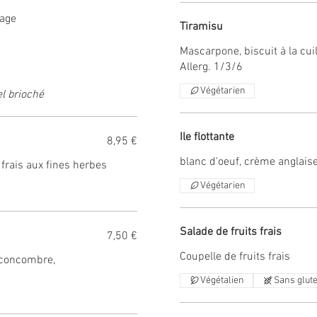
mage
Tiramisu
Mascarpone, biscuit à la cuil
Allerg. 1/3/6
Végétarien
l brioché
Ile flottante
8,95 €
blanc d'oeuf, crème anglais
frais aux fines herbes
Végétarien
Salade de fruits frais
7,50 €
Coupelle de fruits frais
, concombre,
Végétalien
Sans glut