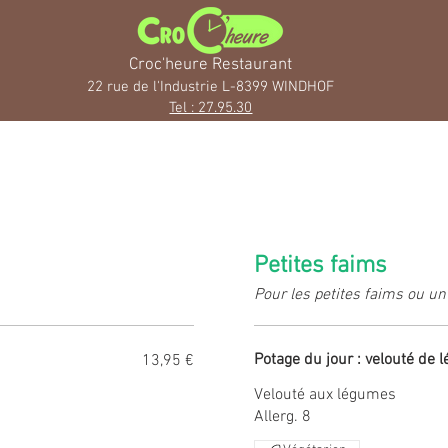
Croc'heure Restaurant
22 rue de l'Industrie L-83
99 WINDH
OF
Tel : 27.95.30
Petites faims
Pour les petites faims ou un
Potage du jour : velouté de
13,95 €
Velouté aux légumes
Allerg. 8