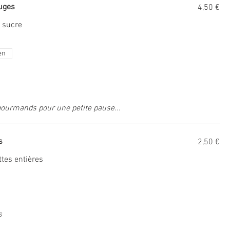
ouges
4,50 €
, sucre
en
gourmands pour une petite pause...
s
2,50 €
ttes entières
s