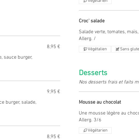
Végétarien
Croc' salade
Salade verte, tomates, maïs,
8,95 €
Végétalien
Sans glut
e, sauce burger,
Desserts
Nos desserts frais et faits 
9,95 €
ce burger, salade,
Mousse au chocolat
Une mousse légère au chocol
Allerg. 3/6
Végétarien
8,95 €