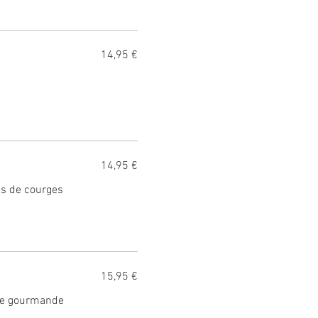
14,95 €
14,95 €
es de courges
15,95 €
uce gourmande