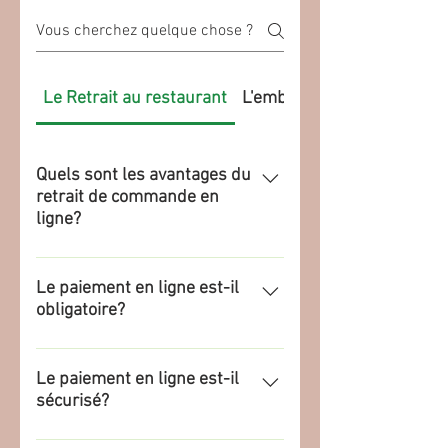
Le Retrait au restaurant
L'emballage EcoBox
Quels sont les avantages du
retrait de commande en
ligne?
Vous n'attendez pas au comptoir.
Vos produits seront prêts à l'heure
Le paiement en ligne est-il
obligatoire?
indiquée lors de la commande.
Oui! Toute commande en ligne doit
être payée par carte bancaire ou
Le paiement en ligne est-il
sécurisé?
par Paypal. Seul le paiement valide
la commande.
Biensur! Nous utilisons la