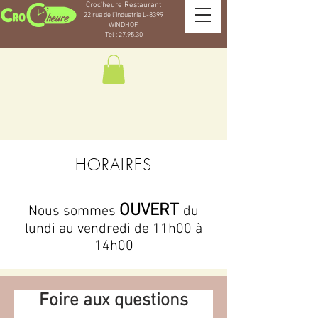
Croc'heure Restaurant
22 rue de l'Industrie L-83
99
WINDH
OF
Tel : 27.95.30
HORAIRES
OUVERT
Nous sommes
du
lundi au vendredi de 11h00 à
14h00
Foire aux questions