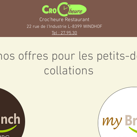
Croc'heure Restaurant
22 rue de l'Industrie L-83
99 WINDH
OF
Tel : 27.95.30
os offres pour les petits-
collations