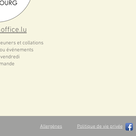
ffice.lu
jeuners et collations
 ou événements
 vendredi
emande
Allergènes
Politique de vie privée