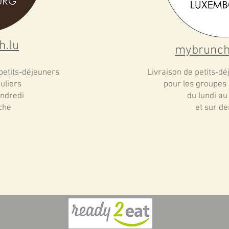
h.lu
mybruncho
petits-déjeuners
Livraison de petits-dé
culiers
pour les groupes
ndredi
du lundi au
che
et sur d