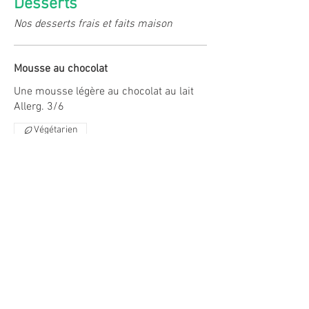
Desserts
Nos desserts frais et faits maison
Mousse au chocolat
Une mousse légère au chocolat au lait
Allerg. 3/6
Végétarien
4,50 €
Tiramisu
Mascarpone, biscuit à la cuiller, œuf,
café, cacao, sucre
Allerg. 1/3/6
Végétarien
4,50 €