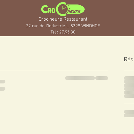
Croc'heure Restaurant
22 rue de l'Industrie L-83
99 WINDH
OF
Tel : 27.95.30
Rés